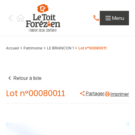
Aller au contenu
Menu
Contactez-nous par
Accueil
Patrimoine
LE BRIANCON 1
Lot n°00080011
Retour à liste
Lot n°00080011
Partager
Imprimer