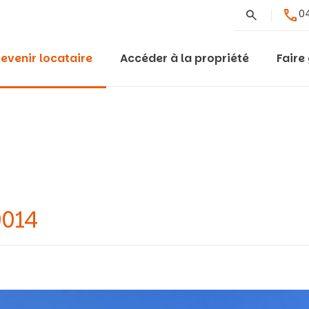
Rechercher
04
evenir locataire
Accéder à la propriété
Faire
0014