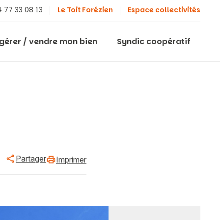
 77 33 08 13
Le Toit Forézien
Espace collectivités
 gérer / vendre mon bien
Syndic coopératif
Partager
Imprimer