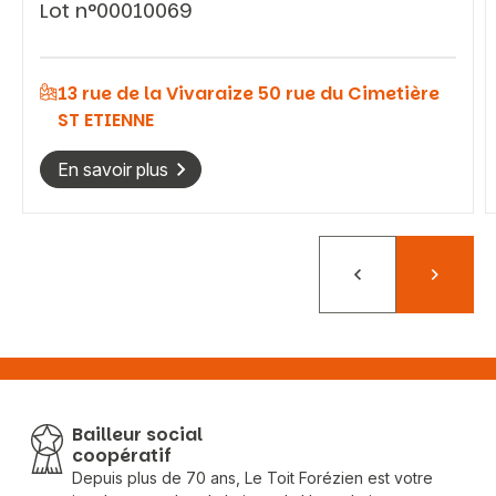
Lot n°00010069
Vous recherchez&nbsp;:
13 rue de la Vivaraize 50 rue du Cimetière
ST ETIENNE
Rechercher
En savoir plus
Précédent
Suivant
Bailleur social
coopératif
Depuis plus de 70 ans, Le Toit Forézien est votre