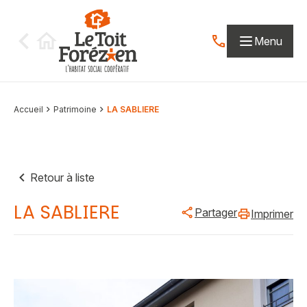
Aller au contenu
Menu
Contactez-nous par
Accueil
Patrimoine
LA SABLIERE
Retour à liste
LA SABLIERE
Partager
Imprimer