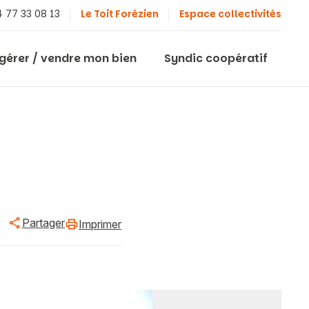
 77 33 08 13
Le Toit Forézien
Espace collectivités
 gérer / vendre mon bien
Syndic coopératif
Partager
Imprimer