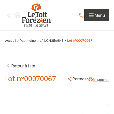
Aller au contenu
Menu
Contactez-nous par
Accueil
Patrimoine
LA LONGEAGNE
Lot n°00070067
Retour à liste
Lot n°00070067
Partager
Imprimer