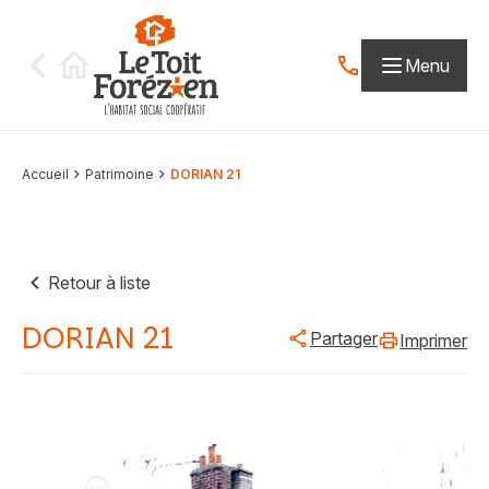
Aller au contenu
Menu
Contactez-nous par
Accueil
Patrimoine
DORIAN 21
Retour à liste
DORIAN 21
Partager
Imprimer