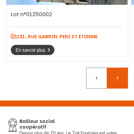
Lot n°01250002
Vous recherchez&nbsp;:
131, RUE GABRIEL PERI ST ETIENNE
Rechercher
En savoir plus
Précédent
Suivant
Bailleur social
coopératif
Depuis plus de 70 ans, Le Toit Forézien est votre