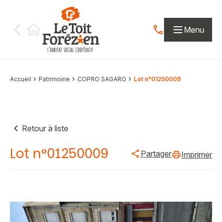
Aller au contenu
Menu
Contactez-nous par
Accueil
Patrimoine
COPRO SAGARO
Lot n°01250009
Retour à liste
Lot n°01250009
Partager
Imprimer