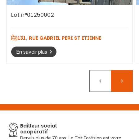
Lot n°01250002
Vous recherchez&nbsp;:
131, RUE GABRIEL PERI ST ETIENNE
Rechercher
En savoir plus
Précédent
Suivant
Bailleur social
coopératif
Depuis plus de 70 ans, Le Toit Forézien est votre