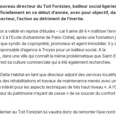
ouveau directeur du Toit Forézien, bailleur social ligérien
fficiellement en ce début d’année, avec pour objectif, d
ecteur, l’action au détriment de l’inertie.
n a validé en reprise d’études – car il aime dit-il « maîtriser l’
r 2 à l’Ecole d’urbanisme de Paris-Créteil, après une formation 
t que syndic de copropriété, promoteur et agent immobilier. Il y
esponsable d’agence à Troyes pour un bailleur social. A la
, dans une ville qui connaît la même problématique que Saint-
’est sa culture commerciale qui a été également recherchée.
 Delta Habitat en tant que directeur adjoint des services locatif
vers des réhabilitations et travaux de maintenance menés avec 
intérêt pour les aspects techniques de très haut niveau ». A l’O
ecteur du patrimoine n’ayant de cesse « de se soucier du confor
ernier au Toit Forézien lui vaudra donc de remonter l’axe nord