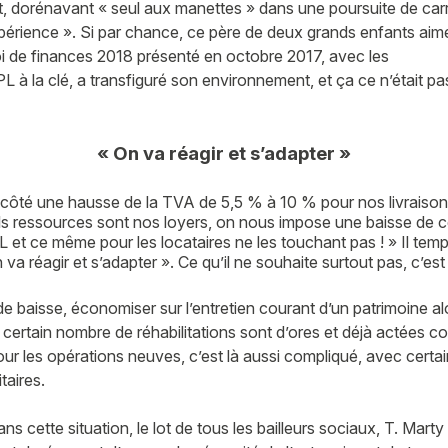
, dorénavant « seul aux manettes » dans une poursuite de carr
érience ». Si par chance, ce père de deux grands enfants aime 
a loi de finances 2018 présenté en octobre 2017, avec les
 à la clé, a transfiguré son environnement, et ça ce n’était p
« On va réagir et s’adapter »
côté une hausse de la TVA de 5,5 % à 10 % pour nos livraiso
uls ressources sont nos loyers, on nous impose une baisse de c
et ce même pour les locataires ne les touchant pas ! » Il tem
 va réagir et s’adapter ». Ce qu’il ne souhaite surtout pas, c’est
 de baisse, économiser sur l’entretien courant d’un patrimoine 
Vous recherchez&nbsp;:
 certain nombre de réhabilitations sont d’ores et déjà actées
ur les opérations neuves, c’est là aussi compliqué, avec certa
Rechercher
taires.
ns cette situation, le lot de tous les bailleurs sociaux, T. Marty