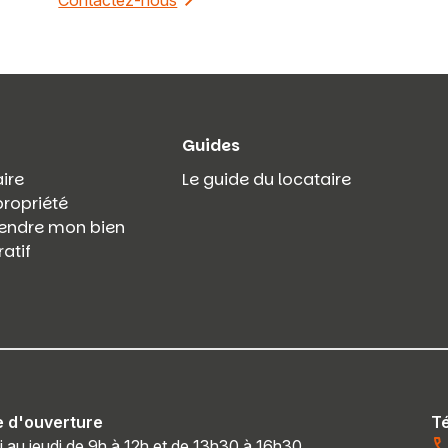
Contactez-nous
Guides
ire
Le guide du locataire
propriété
 vendre mon bien
atif
e d'ouverture
T
i au jeudi de 9h à 12h et de 13h30 à 16h30