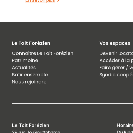
En savoir plus
Le Toit Forézien
Vos espaces
Connaître Le Toit Forézien
Devenir locata
Patrimoine
Accéder à la 
Actualités
Faire gérer /
Bâtir ensemble
Syndic coopér
Nous rejoindre
Le Toit Forézien
Horair
29 rue Jo Gouttebarge
Du lund