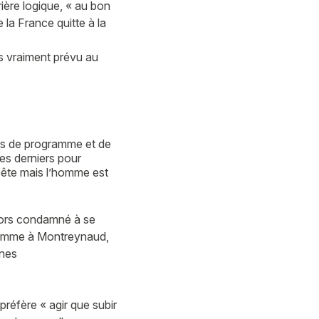
ière logique, « au bon
la France quitte à la
as vraiment prévu au
ns de programme et de
es derniers pour
pête mais l’homme est
alors condamné à se
 comme à Montreynaud,
ines
 préfère « agir que subir