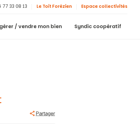
 77 33 08 13
Le Toit Forézien
Espace collectivités
 gérer / vendre mon bien
Syndic coopératif
t
Partager