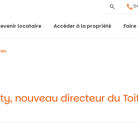
Rechercher
04
evenir locataire
Accéder à la propriété
Faire
zien
ty, nouveau directeur du Toi