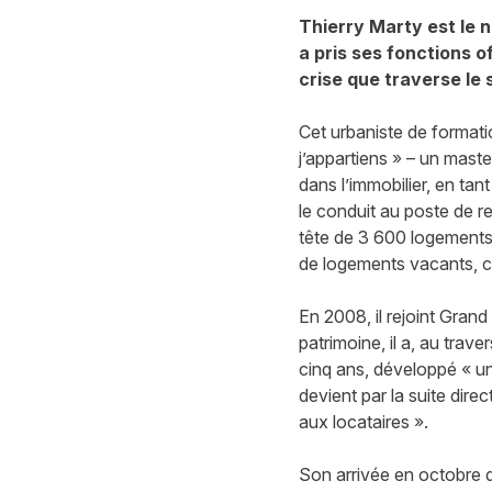
Thierry Marty est le n
a pris ses fonctions o
crise que traverse le s
Cet urbaniste de formatio
j’appartiens » – un maste
dans l’immobilier, en tan
le conduit au poste de r
tête de 3 600 logements
de logements vacants, c
En 2008, il rejoint Grand
patrimoine, il a, au tra
cinq ans, développé « un 
devient par la suite dir
aux locataires ».
Son arrivée en octobre d