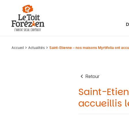
Aller au contenu
D
Accueil
Actualités
Saint-Etienne – nos maisons Myrtifolia ont accue
Retour
Saint-Etie
accueillis 