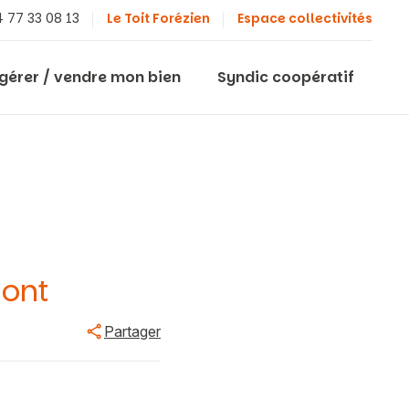
 77 33 08 13
Le Toit Forézien
Espace collectivités
 gérer / vendre mon bien
Syndic coopératif
 ont
Partager