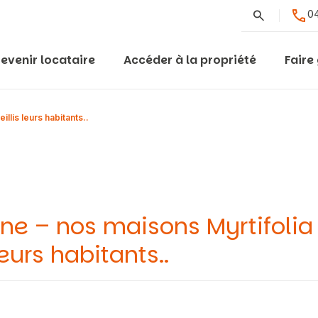
Rechercher
04
evenir locataire
Accéder à la propriété
Faire
illis leurs habitants..
nne – nos maisons Myrtifolia
leurs habitants..