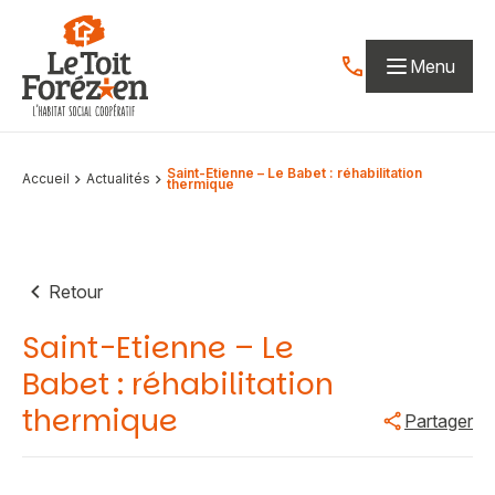
Aller au contenu
Menu
Contactez-nous par
Saint-Etienne – Le Babet : réhabilitation
Accueil
Actualités
thermique
Retour
Saint-Etienne – Le
Babet : réhabilitation
thermique
Partager