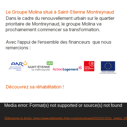
Le Groupe Molina situé à Saint-Etienne Montreynaud
Dans le cadre du renouvellement urbain sur le quartier
prioritaire de Montreynaud, le groupe Molina va
prochainement commencer sa transformation.
Avec l’appui de l’ensemble des financeurs que nous
remercions :
Découvrez sa réhabilitation !
Lecteur
Media error: Format(s) not supported or source(s) not found
vidéo
Télécharger le fichier: https://www.toitforezien.fr/wp-content/uploads/2022/01/1511_molina