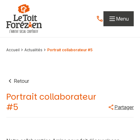
Aller au contenu
Menu
Contactez-nous par
Accueil
Actualités
Portrait collaborateur #5
Retour
Portrait collaborateur
#5
Partager