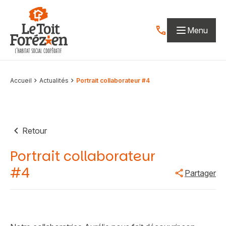
Aller au contenu
Menu
Contactez-nous par
Accueil
Actualités
Portrait collaborateur #4
Retour
Portrait collaborateur
#4
Partager