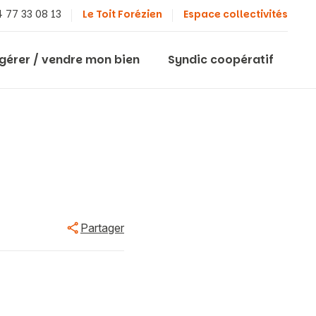
 77 33 08 13
Le Toit Forézien
Espace collectivités
 gérer / vendre mon bien
Syndic coopératif
Partager