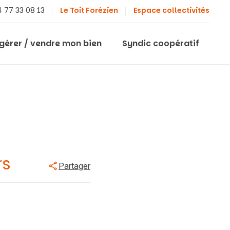
 77 33 08 13
Le Toit Forézien
Espace collectivités
 gérer / vendre mon bien
Syndic coopératif
rs
Partager