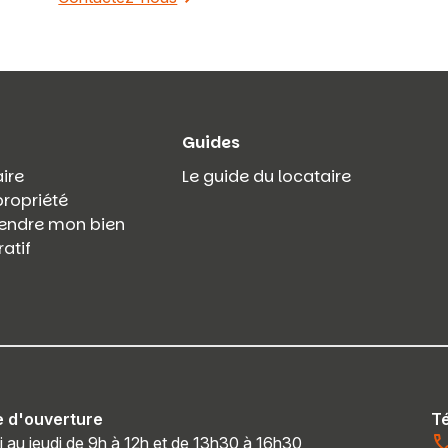
Guides
ire
Le guide du locataire
propriété
 vendre mon bien
atif
e d'ouverture
T
i au jeudi de 9h à 12h et de 13h30 à 16h30