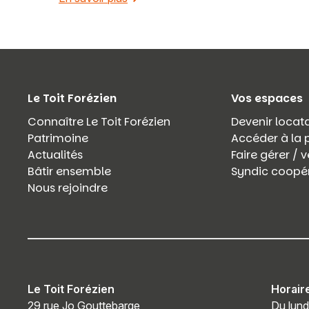
Le Toit Forézien
Vos espaces
Connaître Le Toit Forézien
Devenir locata
Patrimoine
Accéder à la 
Actualités
Faire gérer /
Bâtir ensemble
Syndic coopér
Nous rejoindre
Le Toit Forézien
Horair
29 rue Jo Gouttebarge
Du lund