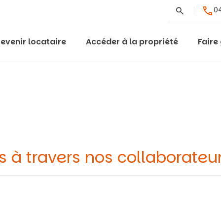
Rechercher
04
evenir locataire
Accéder à la propriété
Faire
s à travers nos collaborateu