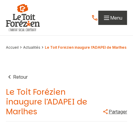
Aller au contenu
Menu
Contactez-nous par
Accueil
Actualités
Le Toit Forézien inaugure l’ADAPEI de Marlhes
Retour
Le Toit Forézien
inaugure l’ADAPEI de
Marlhes
Partager