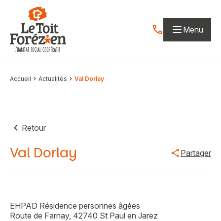
Aller au contenu
Menu
Contactez-nous par
Accueil
Actualités
Val Dorlay
Retour
Val Dorlay
Partager
EHPAD Résidence personnes âgées
Route de Farnay, 42740 St Paul en Jarez