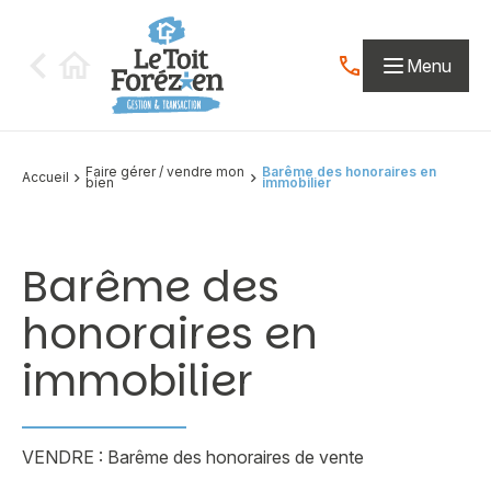
Aller au contenu
Menu
Contactez-nous par
Faire gérer / vendre mon
Barême des honoraires en
Accueil
bien
immobilier
Barême des
honoraires en
immobilier
VENDRE : Barême des honoraires de vente