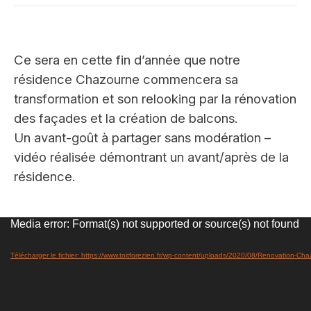
Ce sera en cette fin d’année que notre
résidence Chazourne commencera sa
transformation et son relooking par la rénovation
des façades et la création de balcons.
Un avant-goût à partager sans modération –
vidéo réalisée démontrant un avant/après de la
résidence.
Lecteur
Media error: Format(s) not supported or source(s) not found
vidéo
Télécharger le fichier: https://www.toitforezien.fr/wp-content/uploads/2020/08/Renovation-