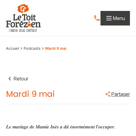
Aller au contenu
Menu
Contactez-nous par
Accueil
Podcasts
Mardi 9 mai
Retour
Mardi 9 mai
Partager
𝑳𝒆 𝒎𝒂𝒓𝒊𝒂𝒈𝒆 𝒅𝒆 𝑴𝒂𝒎𝒊𝒆 𝑰𝒏𝒆̀𝒔 𝒂 𝒅𝒖̂ 𝒆́𝒏𝒐𝒓𝒎𝒆́𝒎𝒆𝒏𝒕 𝒍’𝒐𝒄𝒄𝒖𝒑𝒆𝒓.