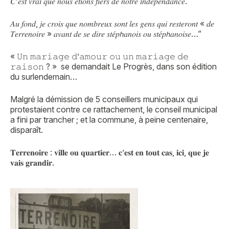
𝐶’𝑒𝑠𝑡 𝑣𝑟𝑎𝑖 𝑞𝑢𝑒 𝑛𝑜𝑢𝑠 𝑒́𝑡𝑖𝑜𝑛𝑠 𝑓𝑖𝑒𝑟𝑠 𝑑𝑒 𝑛𝑜𝑡𝑟𝑒 𝑖𝑛𝑑𝑒́𝑝𝑒𝑛𝑑𝑎𝑛𝑐𝑒.
𝐴𝑢 𝑓𝑜𝑛𝑑, 𝑗𝑒 𝑐𝑟𝑜𝑖𝑠 𝑞𝑢𝑒 𝑛𝑜𝑚𝑏𝑟𝑒𝑢𝑥 𝑠𝑜𝑛𝑡 𝑙𝑒𝑠 𝑔𝑒𝑛𝑠 𝑞𝑢𝑖 𝑟𝑒𝑠𝑡𝑒𝑟𝑜𝑛𝑡 « 𝑑𝑒
𝑇𝑒𝑟𝑟𝑒𝑛𝑜𝑖𝑟𝑒 » 𝑎𝑣𝑎𝑛𝑡 𝑑𝑒 𝑠𝑒 𝑑𝑖𝑟𝑒 𝑠𝑡𝑒́𝑝𝘩𝑎𝑛𝑜𝑖𝑠 𝑜𝑢 𝑠𝑡𝑒́𝑝𝘩𝑎𝑛𝑜𝑖𝑠𝑒…”
« 𝚄𝚗 𝚖𝚊𝚛𝚒𝚊𝚐𝚎 𝚍’𝚊𝚖𝚘𝚞𝚛 𝚘𝚞 𝚞𝚗 𝚖𝚊𝚛𝚒𝚊𝚐𝚎 𝚍𝚎
𝚛𝚊𝚒𝚜𝚘𝚗 ? » se demandait Le Progrès, dans son édition
du surlendemain…
Malgré la démission de 5 conseillers municipaux qui
protestaient contre ce rattachement, le conseil municipal
a fini par trancher ; et la commune, à peine centenaire,
disparaît.
𝐓𝐞𝐫𝐫𝐞𝐧𝐨𝐢𝐫𝐞 : 𝐯𝐢𝐥𝐥𝐞 𝐨𝐮 𝐪𝐮𝐚𝐫𝐭𝐢𝐞𝐫… 𝐜’𝐞𝐬𝐭 𝐞𝐧 𝐭𝐨𝐮𝐭 𝐜𝐚𝐬, 𝐢𝐜𝐢, 𝐪𝐮𝐞 𝐣𝐞
𝐯𝐚𝐢𝐬 𝐠𝐫𝐚𝐧𝐝𝐢𝐫.