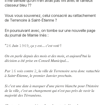
Il me semble qu’on n’en avait pas fini avec le fameux
classeur bleu ??
Vous vous souvenez, celui consacré au rattachement
de Terrenoire à Saint-Étienne ?
En poursuivant avec, on tombe sur une nouvelle page
du journal de Mamie Inès :
“𝟸𝟼 𝐽𝑢𝑖𝑛 𝟷𝟿𝟼𝟿, 𝑐̧𝑎 𝑦 𝑒𝑠𝑡… 𝑐’𝑒𝑠𝑡 𝑣𝑜𝑡𝑒́ !
𝑂𝑛 𝑒𝑛 𝑝𝑎𝑟𝑙𝑒 𝑑𝑒𝑝𝑢𝑖𝑠 𝑑𝑒𝑠 𝑚𝑜𝑖𝑠 𝑒𝑡 𝑑𝑒𝑠 𝑚𝑜𝑖𝑠, 𝑒𝑡 𝑎𝑢𝑗𝑜𝑢𝑟𝑑’𝘩𝑢𝑖 𝑙𝑎
𝑑𝑒́𝑐𝑖𝑠𝑖𝑜𝑛 𝑎 𝑒́𝑡𝑒́ 𝑝𝑟𝑖𝑠𝑒 𝑒𝑛 𝐶𝑜𝑛𝑠𝑒𝑖𝑙 𝑀𝑢𝑛𝑖𝑐𝑖𝑝𝑎𝑙…
𝑃𝑎𝑟 𝟷𝟼 𝑣𝑜𝑖𝑥 𝑐𝑜𝑛𝑡𝑟𝑒 𝟸, 𝑙𝑎 𝑣𝑖𝑙𝑙𝑒 𝑑𝑒 𝑇𝑒𝑟𝑟𝑒𝑛𝑜𝑖𝑟𝑒 𝑠𝑒𝑟𝑎 𝑑𝑜𝑛𝑐 𝑟𝑎𝑡𝑡𝑎𝑐𝘩𝑒́𝑒
𝑎̀ 𝑆𝑎𝑖𝑛𝑡-𝐸́𝑡𝑖𝑒𝑛𝑛𝑒, 𝑙𝑒 𝑝𝑟𝑒𝑚𝑖𝑒𝑟 𝐽𝑎𝑛𝑣𝑖𝑒𝑟 𝑝𝑟𝑜𝑐𝘩𝑎𝑖𝑛.
𝑆𝑖 𝑐’𝑒𝑠𝑡 𝑢𝑛𝑒 𝑑𝑎𝑡𝑒 𝑎̀ 𝑚𝑎𝑟𝑞𝑢𝑒𝑟 𝑑’𝑢𝑛𝑒 𝑝𝑖𝑒𝑟𝑟𝑒 𝑏𝑙𝑎𝑛𝑐𝘩𝑒 𝑝𝑜𝑢𝑟 𝑙’𝘩𝑖𝑠𝑡𝑜𝑖𝑟𝑒
𝑑𝑒 𝑙𝑎 𝑣𝑖𝑙𝑙𝑒, 𝑐’𝑒𝑠𝑡 𝑢𝑛 𝑐𝘩𝑎𝑛𝑔𝑒𝑚𝑒𝑛𝑡 𝑞𝑢𝑖 𝑛’𝑒𝑠𝑡 𝑝𝑎𝑠 𝑝𝑟𝑒̀𝑠 𝑑𝑒 𝑟𝑎𝑣𝑖𝑟 𝑙𝑎
𝑚𝑎𝑗𝑜𝑟𝑖𝑡𝑒́ 𝑑𝑒𝑠 𝑇𝑒́𝑟𝑟𝑎𝑛𝑒́𝑒𝑛𝑠.