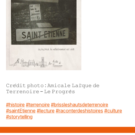
𝙲𝚛𝚎́𝚍𝚒𝚝 𝚙𝚑𝚘𝚝𝚘 : 𝙰𝚖𝚒𝚌𝚊𝚕𝚎 𝙻𝚊𝚒̈𝚚𝚞𝚎 𝚍𝚎
𝚃𝚎𝚛𝚛𝚎𝚗𝚘𝚒𝚛𝚎 – 𝙻𝚎 𝙿𝚛𝚘𝚐𝚛𝚎̀𝚜
Vous recherchez&nbsp;:
#histoire
#terrenoire
#brissleshautsdeterrenoire
#saintEtienne
#lecture
#raconterdeshistoires
#culture
#storytelling
Rechercher