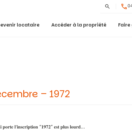
Rechercher
04
evenir locataire
Accéder à la propriété
Faire
écembre – 1972
𝐢 𝐩𝐨𝐫𝐭𝐞 𝐥’𝐢𝐧𝐬𝐜𝐫𝐢𝐩𝐭𝐢𝐨𝐧 “𝟏𝟗𝟕𝟐” 𝐞𝐬𝐭 𝐩𝐥𝐮𝐬 𝐥𝐨𝐮𝐫𝐝…