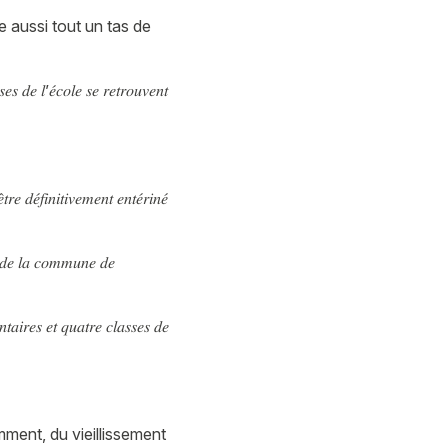
ve aussi tout un tas de
𝑒𝑠 𝑑𝑒 𝑙’𝑒́𝑐𝑜𝑙𝑒 𝑠𝑒 𝑟𝑒𝑡𝑟𝑜𝑢𝑣𝑒𝑛𝑡
 𝑑𝑒́𝑓𝑖𝑛𝑖𝑡𝑖𝑣𝑒𝑚𝑒𝑛𝑡 𝑒𝑛𝑡𝑒́𝑟𝑖𝑛𝑒́
𝑡 𝑑𝑒 𝑙𝑎 𝑐𝑜𝑚𝑚𝑢𝑛𝑒 𝑑𝑒
𝑛𝑡𝑎𝑖𝑟𝑒𝑠 𝑒𝑡 𝑞𝑢𝑎𝑡𝑟𝑒 𝑐𝑙𝑎𝑠𝑠𝑒𝑠 𝑑𝑒
mment, du vieillissement