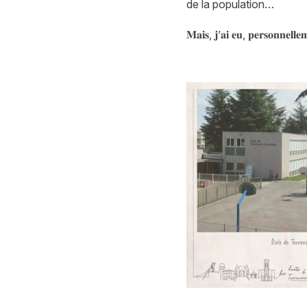
de la population…
𝐌𝐚𝐢𝐬, 𝐣’𝐚𝐢 𝐞𝐮, 𝐩𝐞𝐫𝐬𝐨𝐧𝐧𝐞𝐥𝐥𝐞