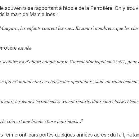
 de souvenirs se rapportant à l’école de la Perrotière. On y trou
 de la main de Mamie Inès :
𝑀𝑎𝑢𝑔𝑎𝑟𝑎, 𝑙𝑒𝑠 𝑒𝑛𝑓𝑎𝑛𝑡𝑠 𝑐𝑜𝑢𝑟𝑒𝑛𝑡 𝑙𝑒𝑠 𝑟𝑢𝑒𝑠. 𝐼𝑙𝑠 𝑠𝑜𝑛𝑡 𝑠𝑖 𝑛𝑜𝑚𝑏𝑟𝑒𝑢𝑥 𝑞𝑢𝑒 𝑙𝑒𝑠 𝑐𝑙𝑎𝑠𝑠
 Perrotière 𝑒𝑠𝑡 𝑛𝑒́𝑒.
 𝑠𝑐𝑜𝑙𝑎𝑖𝑟𝑒 𝑒𝑠𝑡 𝑑’𝑎𝑏𝑜𝑟𝑑 𝑎𝑑𝑜𝑝𝑡𝑒́ 𝑝𝑎𝑟 𝑙𝑒 𝐶𝑜𝑛𝑠𝑒𝑖𝑙 𝑀𝑢𝑛𝑖𝑐𝑖𝑝𝑎𝑙 𝑒𝑛 𝟷𝟿𝟼𝟽, 𝑝𝑜𝑢𝑟 𝑒̂𝑡𝑟
𝑛𝑛𝑒 𝑞𝑢𝑖 𝑒𝑠𝑡 𝑚𝑎𝑖𝑛𝑡𝑒𝑛𝑎𝑛𝑡 𝑒𝑛 𝑐𝘩𝑎𝑟𝑔𝑒 𝑑𝑒𝑠 𝑜𝑝𝑒́𝑟𝑎𝑡𝑖𝑜𝑛𝑠 ; 𝑠𝑢𝑖𝑡𝑒 𝑎𝑢 𝑟𝑎𝑡𝑡𝑎𝑐𝘩𝑒𝑚𝑒
𝑎𝑣𝑎𝑢𝑥, 𝑙𝑒𝑠 𝑗𝑒𝑢𝑛𝑒𝑠 𝑡𝑒́𝑟𝑟𝑎𝑛𝑒́𝑒𝑛𝑠 𝑠𝑒 𝑣𝑜𝑖𝑒𝑛𝑡 𝑟𝑒́𝑝𝑎𝑟𝑡𝑖𝑠 𝑑𝑎𝑛𝑠 𝑐𝑖𝑛𝑞 𝑐𝑙𝑎𝑠𝑠𝑒𝑠 𝑒́𝑙𝑒́𝑚𝑒
𝑛𝑠 𝑙𝑒 𝑐𝑜𝑖𝑛 𝑒𝑠𝑡 𝑢𝑛𝑒 𝑏𝑜𝑛𝑛𝑒 𝑐𝘩𝑜𝑠𝑒 𝑝𝑜𝑢𝑟 𝑛𝑜𝑢𝑠…”
ses fermeront leurs portes quelques années après ; du fait, nota