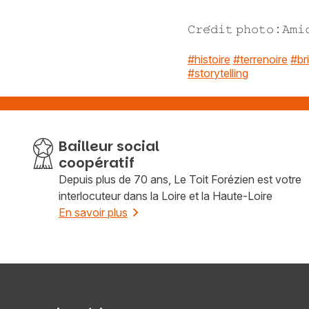
𝙲𝚛𝚎́𝚍𝚒𝚝 𝚙𝚑𝚘𝚝𝚘 : 𝙰𝚖𝚒
#histoire
#terrenoire
#br
#storytelling
Bailleur social
coopératif
Depuis plus de 70 ans, Le Toit Forézien est votre
interlocuteur dans la Loire et la Haute-Loire
En savoir plus