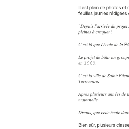
Il est plein de photos et
feuilles jaunies rédigées
“𝐷𝑒𝑝𝑢𝑖𝑠 𝑙’𝑎𝑟𝑟𝑖𝑣𝑒́𝑒 𝑑𝑢 𝑝𝑟𝑜𝑗𝑒𝑡 
𝑝𝑙𝑒𝑖𝑛𝑒𝑠 𝑎̀ 𝑐𝑟𝑎𝑞𝑢𝑒𝑟 !
𝐶’𝑒𝑠𝑡 𝑙𝑎̀ 𝑞𝑢𝑒 𝑙’𝑒́𝑐𝑜𝑙𝑒 𝑑𝑒 𝑙
𝐿𝑒 𝑝𝑟𝑜𝑗𝑒𝑡 𝑑𝑒 𝑏𝑎̂𝑡𝑖𝑟 𝑢𝑛 𝑔𝑟𝑜𝑢𝑝
𝑒𝑛 𝟷𝟿𝟼𝟿.
𝐶’𝑒𝑠𝑡 𝑙𝑎 𝑣𝑖𝑙𝑙𝑒 𝑑𝑒 𝑆𝑎𝑖𝑛𝑡-𝐸𝑡𝑖𝑒
𝑇𝑒𝑟𝑟𝑒𝑛𝑜𝑖𝑟𝑒.
𝐴𝑝𝑟𝑒̀𝑠 𝑝𝑙𝑢𝑠𝑖𝑒𝑢𝑟𝑠 𝑎𝑛𝑛𝑒́𝑒𝑠 𝑑𝑒 𝑡
𝑚𝑎𝑡𝑒𝑟𝑛𝑒𝑙𝑙𝑒.
𝐷𝑖𝑠𝑜𝑛𝑠, 𝑞𝑢𝑒 𝑐𝑒𝑡𝑡𝑒 𝑒́𝑐𝑜𝑙𝑒 𝑑𝑎
Bien sûr, plusieurs clas