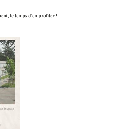
𝐞𝐧𝐭, 𝐥𝐞 𝐭𝐞𝐦𝐩𝐬 𝐝’𝐞𝐧 𝐩𝐫𝐨𝐟𝐢𝐭𝐞𝐫 !
Vous recherchez&nbsp;:
Rechercher