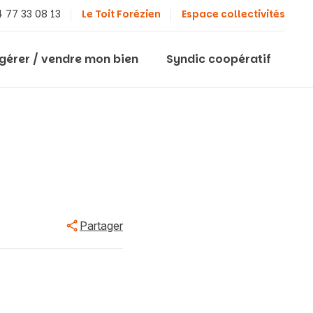
 77 33 08 13
Le Toit Forézien
Espace collectivités
 gérer / vendre mon bien
Syndic coopératif
Partager