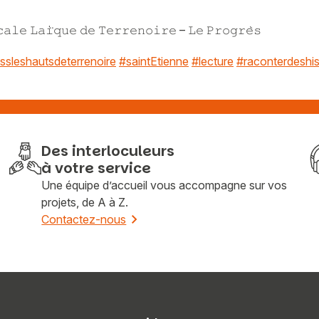
𝚌𝚊𝚕𝚎 𝙻𝚊𝚒̈𝚚𝚞𝚎 𝚍𝚎 𝚃𝚎𝚛𝚛𝚎𝚗𝚘𝚒𝚛𝚎 – 𝙻𝚎 𝙿𝚛𝚘𝚐𝚛𝚎̀𝚜
issleshautsdeterrenoire
#saintEtienne
#lecture
#raconterdeshis
Des interloculeurs
à votre service
Une équipe d’accueil vous accompagne sur vos
projets, de A à Z.
Contactez-nous