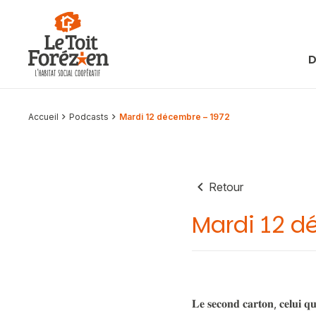
Aller au contenu
D
Accueil
Podcasts
Mardi 12 décembre – 1972
Retour
Mardi 12 d
𝐋𝐞 𝐬𝐞𝐜𝐨𝐧𝐝 𝐜𝐚𝐫𝐭𝐨𝐧, 𝐜𝐞𝐥𝐮𝐢 𝐪𝐮