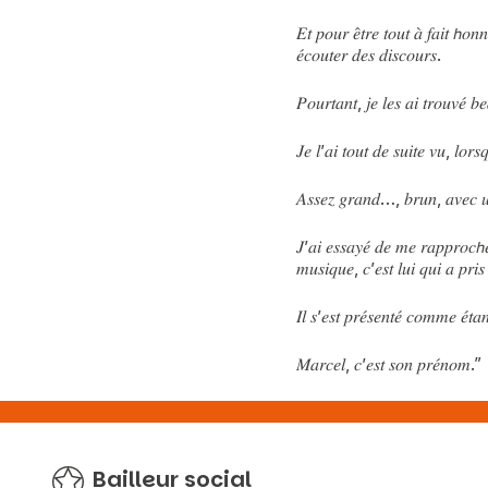
𝐸𝑡 𝑝𝑜𝑢𝑟 𝑒̂𝑡𝑟𝑒 𝑡𝑜𝑢𝑡 𝑎̀ 𝑓𝑎𝑖𝑡 𝘩𝑜𝑛
𝑒́𝑐𝑜𝑢𝑡𝑒𝑟 𝑑𝑒𝑠 𝑑𝑖𝑠𝑐𝑜𝑢𝑟𝑠.
𝑃𝑜𝑢𝑟𝑡𝑎𝑛𝑡, 𝑗𝑒 𝑙𝑒𝑠 𝑎𝑖 𝑡𝑟𝑜𝑢𝑣𝑒́ 
𝐽𝑒 𝑙’𝑎𝑖 𝑡𝑜𝑢𝑡 𝑑𝑒 𝑠𝑢𝑖𝑡𝑒 𝑣𝑢, 𝑙𝑜𝑟𝑠𝑞
𝐴𝑠𝑠𝑒𝑧 𝑔𝑟𝑎𝑛𝑑…, 𝑏𝑟𝑢𝑛, 𝑎𝑣𝑒𝑐 𝑢𝑛
𝐽’𝑎𝑖 𝑒𝑠𝑠𝑎𝑦𝑒́ 𝑑𝑒 𝑚𝑒 𝑟𝑎𝑝𝑝𝑟𝑜𝑐𝘩𝑒
𝑚𝑢𝑠𝑖𝑞𝑢𝑒, 𝑐’𝑒𝑠𝑡 𝑙𝑢𝑖 𝑞𝑢𝑖 𝑎 𝑝𝑟𝑖
𝐼𝑙 𝑠’𝑒𝑠𝑡 𝑝𝑟𝑒́𝑠𝑒𝑛𝑡𝑒́ 𝑐𝑜𝑚𝑚𝑒 𝑒́𝑡𝑎
𝑀𝑎𝑟𝑐𝑒𝑙, 𝑐’𝑒𝑠𝑡 𝑠𝑜𝑛 𝑝𝑟𝑒́𝑛𝑜𝑚.”
Bailleur social