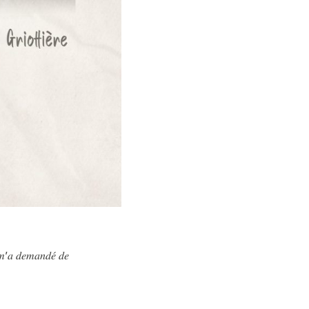
𝑖 𝑚’𝑎 𝑑𝑒𝑚𝑎𝑛𝑑𝑒́ 𝑑𝑒