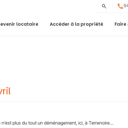
Rechercher
04
evenir locataire
Accéder à la propriété
Faire
ril
n’est plus du tout un déménagement, ici, à Terrenoire…