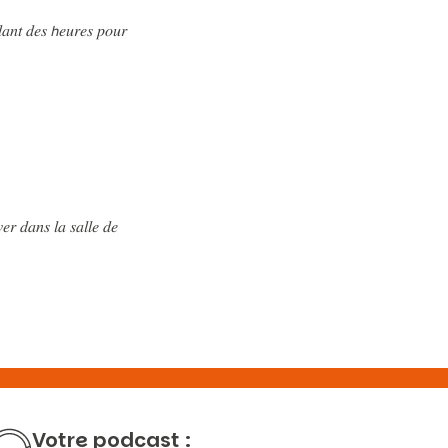
𝑑𝑎𝑛𝑡 𝑑𝑒𝑠 𝘩𝑒𝑢𝑟𝑒𝑠 𝑝𝑜𝑢𝑟
𝑒𝑟 𝑑𝑎𝑛𝑠 𝑙𝑎 𝑠𝑎𝑙𝑙𝑒 𝑑𝑒
Votre podcast :