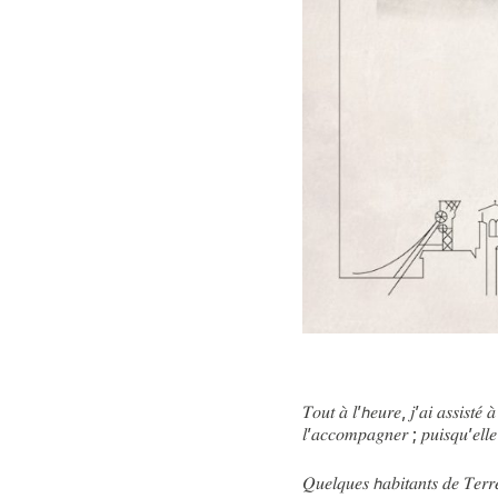
𝑇𝑜𝑢𝑡 𝑎̀ 𝑙’𝘩𝑒𝑢𝑟𝑒, 𝑗’𝑎𝑖 𝑎𝑠𝑠𝑖𝑠𝑡𝑒́
𝑙’𝑎𝑐𝑐𝑜𝑚𝑝𝑎𝑔𝑛𝑒𝑟 ; 𝑝𝑢𝑖𝑠𝑞𝑢’𝑒𝑙𝑙
𝑄𝑢𝑒𝑙𝑞𝑢𝑒𝑠 𝘩𝑎𝑏𝑖𝑡𝑎𝑛𝑡𝑠 𝑑𝑒 𝑇𝑒𝑟𝑟𝑒𝑛