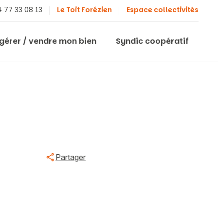
 77 33 08 13
Le Toit Forézien
Espace collectivités
 gérer / vendre mon bien
Syndic coopératif
Partager