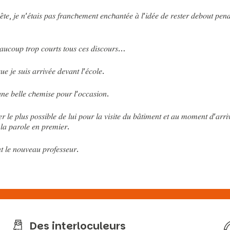
𝑛𝑒̂𝑡𝑒, 𝑗𝑒 𝑛’𝑒́𝑡𝑎𝑖𝑠 𝑝𝑎𝑠 𝑓𝑟𝑎𝑛𝑐𝘩𝑒𝑚𝑒𝑛𝑡 𝑒𝑛𝑐𝘩𝑎𝑛𝑡𝑒́𝑒 𝑎̀ 𝑙’𝑖𝑑𝑒́𝑒 𝑑𝑒 𝑟𝑒𝑠𝑡𝑒𝑟 𝑑𝑒𝑏𝑜𝑢𝑡 𝑝𝑒
𝑒𝑎𝑢𝑐𝑜𝑢𝑝 𝑡𝑟𝑜𝑝 𝑐𝑜𝑢𝑟𝑡𝑠 𝑡𝑜𝑢𝑠 𝑐𝑒𝑠 𝑑𝑖𝑠𝑐𝑜𝑢𝑟𝑠…
𝑢𝑒 𝑗𝑒 𝑠𝑢𝑖𝑠 𝑎𝑟𝑟𝑖𝑣𝑒́𝑒 𝑑𝑒𝑣𝑎𝑛𝑡 𝑙’𝑒́𝑐𝑜𝑙𝑒.
𝑒 𝑏𝑒𝑙𝑙𝑒 𝑐𝘩𝑒𝑚𝑖𝑠𝑒 𝑝𝑜𝑢𝑟 𝑙’𝑜𝑐𝑐𝑎𝑠𝑖𝑜𝑛.
 𝑙𝑒 𝑝𝑙𝑢𝑠 𝑝𝑜𝑠𝑠𝑖𝑏𝑙𝑒 𝑑𝑒 𝑙𝑢𝑖 𝑝𝑜𝑢𝑟 𝑙𝑎 𝑣𝑖𝑠𝑖𝑡𝑒 𝑑𝑢 𝑏𝑎̂𝑡𝑖𝑚𝑒𝑛𝑡 𝑒𝑡 𝑎𝑢 𝑚𝑜𝑚𝑒𝑛𝑡 𝑑’𝑎𝑟𝑟𝑖
 𝑙𝑎 𝑝𝑎𝑟𝑜𝑙𝑒 𝑒𝑛 𝑝𝑟𝑒𝑚𝑖𝑒𝑟.
𝑛𝑡 𝑙𝑒 𝑛𝑜𝑢𝑣𝑒𝑎𝑢 𝑝𝑟𝑜𝑓𝑒𝑠𝑠𝑒𝑢𝑟.
Des interloculeurs