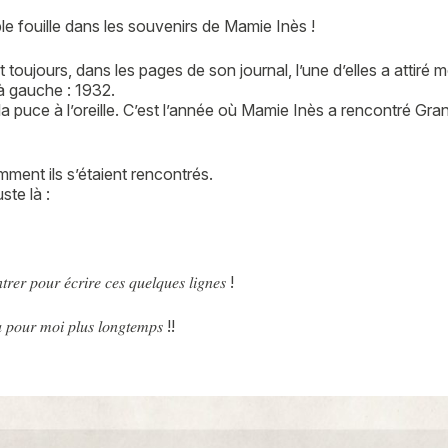
le fouille dans les souvenirs de Mamie Inès !
toujours, dans les pages de son journal, l’une d’elles a attiré 
 à gauche : 1932.
la puce à l’oreille. C’est l’année où Mamie Inès a rencontré Gran
mment ils s’étaient rencontrés.
ste là :
𝑟𝑒𝑟 𝑝𝑜𝑢𝑟 𝑒́𝑐𝑟𝑖𝑟𝑒 𝑐𝑒𝑠 𝑞𝑢𝑒𝑙𝑞𝑢𝑒𝑠 𝑙𝑖𝑔𝑛𝑒𝑠 !
𝑎 𝑝𝑜𝑢𝑟 𝑚𝑜𝑖 𝑝𝑙𝑢𝑠 𝑙𝑜𝑛𝑔𝑡𝑒𝑚𝑝𝑠 !!