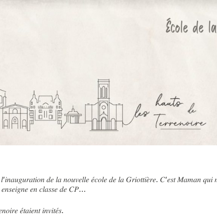
Vous recherchez&nbsp;:
Rechercher
 𝑎̀ 𝑙’𝑖𝑛𝑎𝑢𝑔𝑢𝑟𝑎𝑡𝑖𝑜𝑛 𝑑𝑒 𝑙𝑎 𝑛𝑜𝑢𝑣𝑒𝑙𝑙𝑒 𝑒́𝑐𝑜𝑙𝑒 𝑑𝑒 𝑙𝑎 𝐺𝑟𝑖𝑜𝑡𝑡𝑖𝑒̀𝑟𝑒. 𝐶’𝑒𝑠𝑡 𝑀𝑎𝑚𝑎𝑛 𝑞
𝑒 𝑒𝑛𝑠𝑒𝑖𝑔𝑛𝑒 𝑒𝑛 𝑐𝑙𝑎𝑠𝑠𝑒 𝑑𝑒 𝐶𝑃…
𝑜𝑖𝑟𝑒 𝑒́𝑡𝑎𝑖𝑒𝑛𝑡 𝑖𝑛𝑣𝑖𝑡𝑒́𝑠.