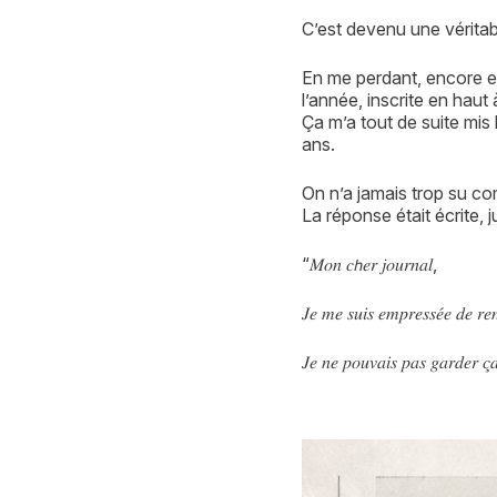
C’est devenu une véritab
En me perdant, encore et 
l’année, inscrite en haut
Ça m’a tout de suite mis 
ans.
On n’a jamais trop su co
La réponse était écrite, ju
“𝑀𝑜𝑛 𝑐𝘩𝑒𝑟 𝑗𝑜𝑢𝑟𝑛𝑎𝑙,
𝐽𝑒 𝑚𝑒 𝑠𝑢𝑖𝑠 𝑒𝑚𝑝𝑟𝑒𝑠𝑠𝑒́𝑒 𝑑𝑒 𝑟𝑒𝑛
𝐽𝑒 𝑛𝑒 𝑝𝑜𝑢𝑣𝑎𝑖𝑠 𝑝𝑎𝑠 𝑔𝑎𝑟𝑑𝑒𝑟 𝑐̧