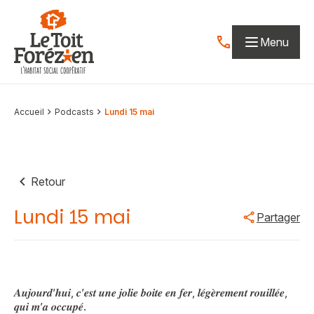
Aller au contenu
Menu
Contactez-nous par
Accueil
Podcasts
Lundi 15 mai
Retour
Lundi 15 mai
Partager
𝑨𝒖𝒋𝒐𝒖𝒓𝒅’𝒉𝒖𝒊, 𝒄’𝒆𝒔𝒕 𝒖𝒏𝒆 𝒋𝒐𝒍𝒊𝒆 𝒃𝒐𝒊𝒕𝒆 𝒆𝒏 𝒇𝒆𝒓, 𝒍𝒆́𝒈𝒆̀𝒓𝒆𝒎𝒆𝒏𝒕 𝒓𝒐𝒖𝒊𝒍𝒍𝒆́𝒆,
𝒒𝒖𝒊 𝒎’𝒂 𝒐𝒄𝒄𝒖𝒑𝒆́.