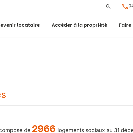
Rechercher
04
evenir locataire
Accéder à la propriété
Faire
és
2966
e compose de
logements sociaux au 31 dé