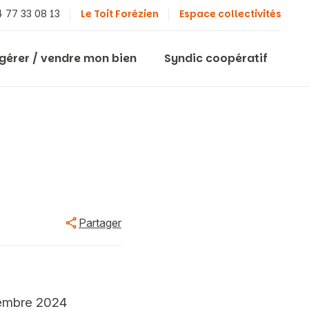
 77 33 08 13
Le Toit Forézien
Espace collectivités
 gérer / vendre mon bien
Syndic coopératif
Partager
cembre 2024