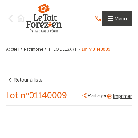
Aller au contenu
Menu
Contactez-nous par
Accueil
Patrimoine
THEO DELSART
Lot n°01140009
Retour à liste
Lot n°01140009
Partager
Imprimer