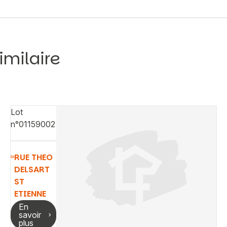
imilaire
Lot
n°01159002
Vous recherchez&nbsp;:
Rechercher
RUE THEO
DELSART
ST
ETIENNE
En
savoir
plus