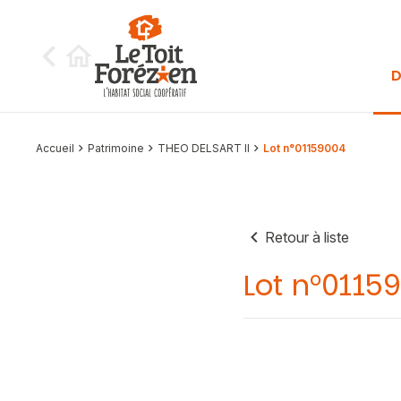
Aller au contenu
D
Accueil
Patrimoine
THEO DELSART II
Lot n°01159004
Retour à liste
Lot n°0115