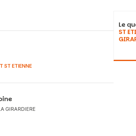
Le qu
ST ET
GIRA
T ST ETIENNE
oine
 LA GIRARDIERE