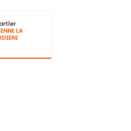
artier
IENNE LA
RDIERE