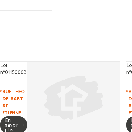
Lot
Lo
n°01159003
n°
RUE THEO
R
DELSART
D
ST
S
ETIENNE
E
En
savoir
plus