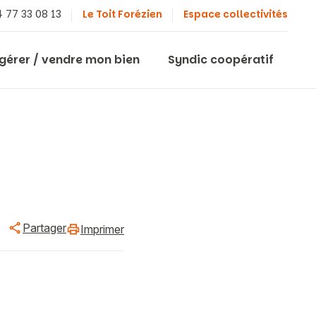
 77 33 08 13
Le Toit Forézien
Espace collectivités
 gérer / vendre mon bien
Syndic coopératif
Partager
Imprimer