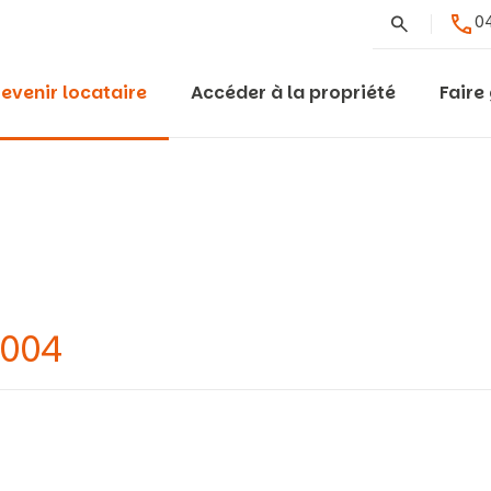
Rechercher
04
evenir locataire
Accéder à la propriété
Faire
9004