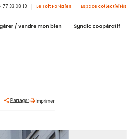
 77 33 08 13
Le Toit Forézien
Espace collectivités
 gérer / vendre mon bien
Syndic coopératif
Partager
Imprimer