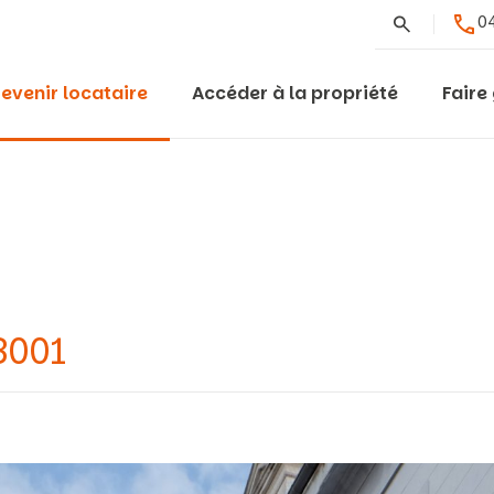
Rechercher
04
evenir locataire
Accéder à la propriété
Faire
8001