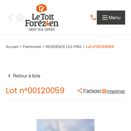
Aller au contenu
Menu
Contactez-nous par
Accueil
Patrimoine
RESIDENCE LES PINS
Lot n°00120059
Retour à liste
Lot n°00120059
Partager
Imprimer