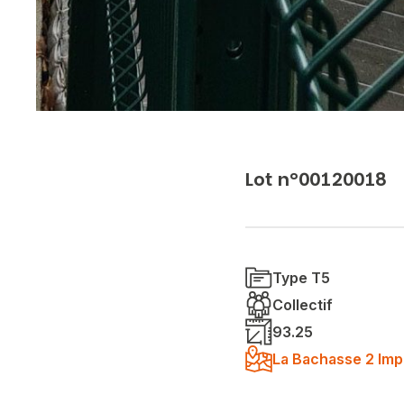
Lot n°00120018
Type T5
Collectif
93.25
La Bachasse 2 Imp