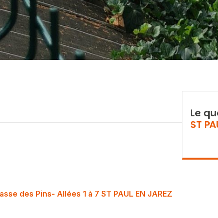
Le qu
ST PA
asse des Pins- Allées 1 à 7 ST PAUL EN JAREZ