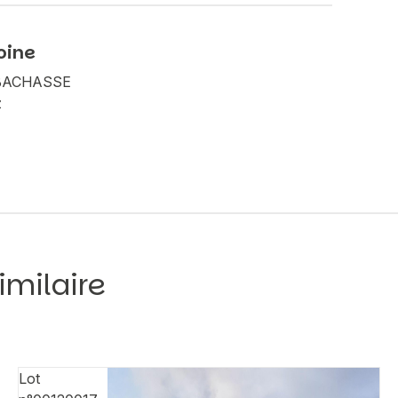
oine
A BACHASSE
z
imilaire
Lot