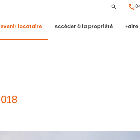
Rechercher
04
evenir locataire
Accéder à la propriété
Faire
0018