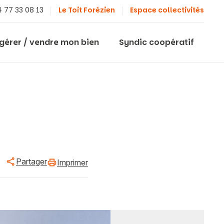
 77 33 08 13
Le Toit Forézien
Espace collectivités
 gérer / vendre mon bien
Syndic coopératif
Partager
Imprimer