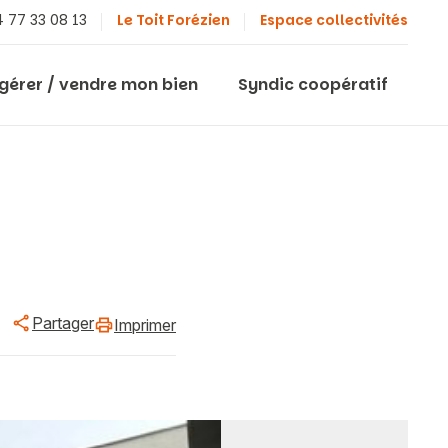
 77 33 08 13
Le Toit Forézien
Espace collectivités
 gérer / vendre mon bien
Syndic coopératif
Partager
Imprimer