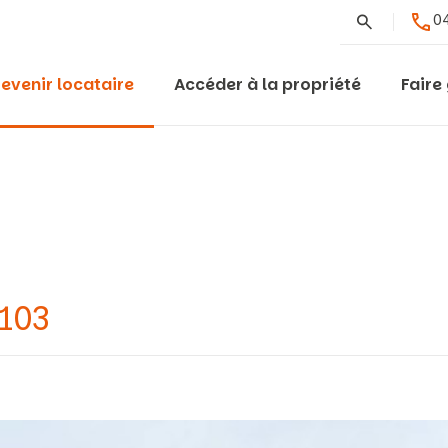
Rechercher
04
evenir locataire
Accéder à la propriété
Faire
9103