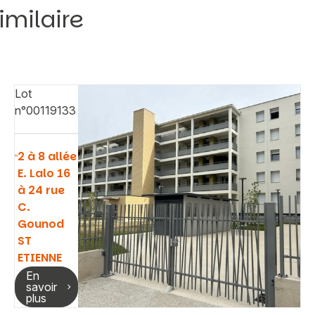
imilaire
Lot
n°00119133
2 à 8 allée
E. Lalo 16
à 24 rue
C.
Gounod
ST
ETIENNE
En
savoir
plus