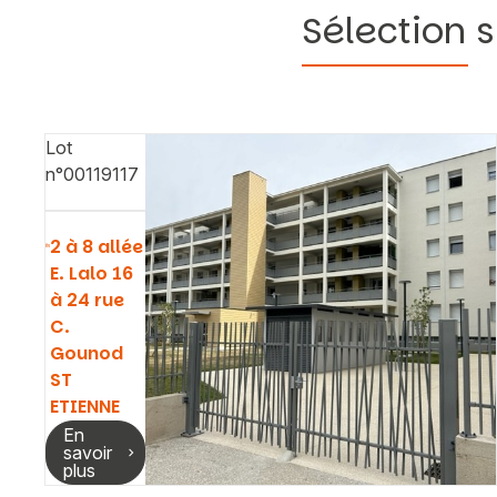
Sélection s
Lot
n°00119117
2 à 8 allée
E. Lalo 16
à 24 rue
C.
Gounod
ST
ETIENNE
En
savoir
plus