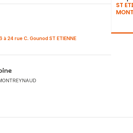
ST ET
MONT
o 16 à 24 rue C. Gounod ST ETIENNE
oine
Vous recherchez&nbsp;:
NE MONTREYNAUD
Rechercher