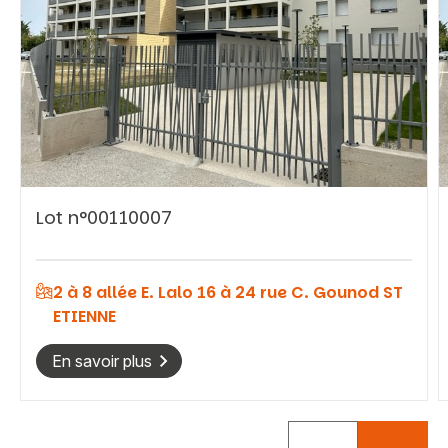
Vous recherchez&nbsp;:
Lot n°00110007
Rechercher
2 à 8 allée E. Lalo 16 à 24 rue C. Gounod ST
ETIENNE
En savoir plus