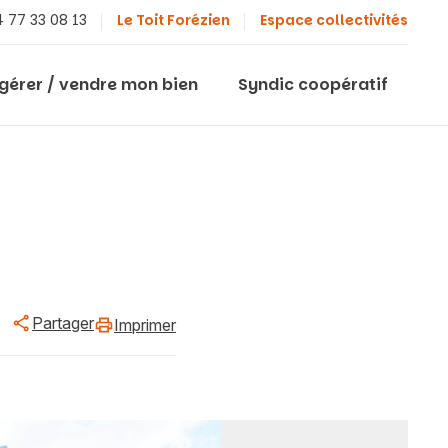
 77 33 08 13
Le Toit Forézien
Espace collectivités
 gérer / vendre mon bien
Syndic coopératif
Partager
Imprimer