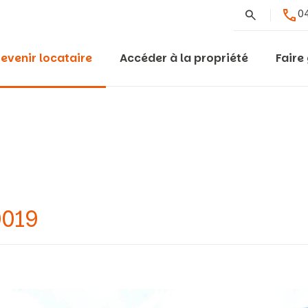
Rechercher
04
evenir locataire
Accéder à la propriété
Faire
0019