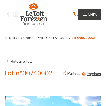
Aller au contenu
Menu
Contactez-nous par
Accueil
Patrimoine
PAVILLONS LA COMBE
Lot n°00740002
Retour à liste
Lot n°00740002
Partager
Imprimer