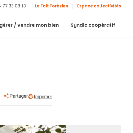
 77 33 08 13
Le Toit Forézien
Espace collectivités
 gérer / vendre mon bien
Syndic coopératif
Partager
Imprimer