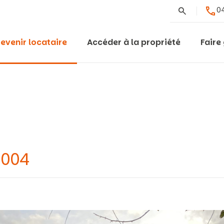
Rechercher
04
evenir locataire
Accéder à la propriété
Faire
0004