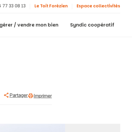
 77 33 08 13
Le Toit Forézien
Espace collectivités
 gérer / vendre mon bien
Syndic coopératif
Partager
Imprimer