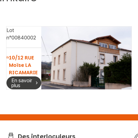
Lot
n°00840002
10/12 RUE
Moïse LA
RICAMARIE
En savoir
plus
Des interloculeurs