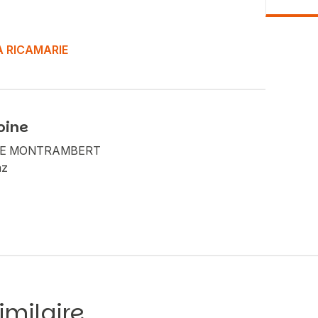
LA RICAMARIE
Vous recherchez&nbsp;:
oine
Rechercher
ARIE MONTRAMBERT
az
imilaire