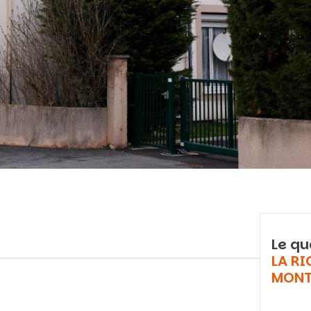
Le qu
LA R
MONT