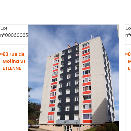
Lot
Lo
n°00060065
n°
83 rue de
8
Molina ST
M
ETIENNE
E