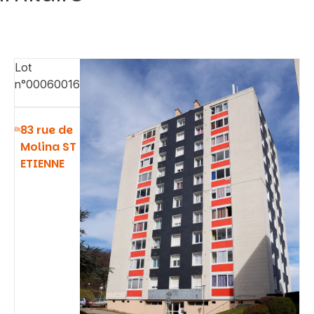
Lot
n°00060016
83 rue de
Molina ST
ETIENNE