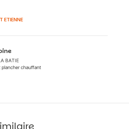
ST ETIENNE
oine
 LA BATIE
z plancher chauffant
imilaire