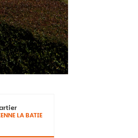
artier
IENNE LA BATIE