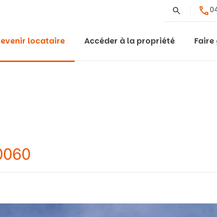
Rechercher
04
evenir locataire
Accéder à la propriété
Faire
0060