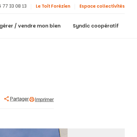
 77 33 08 13
Le Toit Forézien
Espace collectivités
 gérer / vendre mon bien
Syndic coopératif
Partager
Imprimer