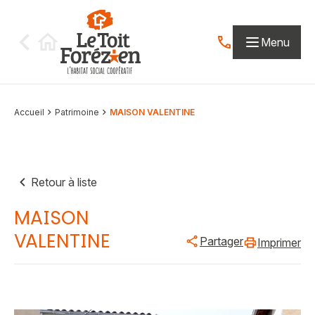
Aller au contenu
Menu
Contactez-nous par
Accueil
Patrimoine
MAISON VALENTINE
Retour à liste
MAISON
VALENTINE
Partager
Imprimer