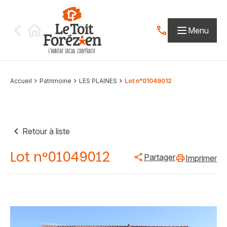
Aller au contenu
Menu
Contactez-nous par
Accueil
Patrimoine
LES PLAINES
Lot n°01049012
Retour à liste
Lot n°01049012
Partager
Imprimer