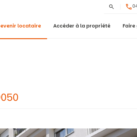
Rechercher
04
evenir locataire
Accéder à la propriété
Faire
9050