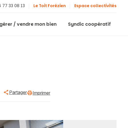
 77 33 08 13
Le Toit Forézien
Espace collectivités
 gérer / vendre mon bien
Syndic coopératif
Partager
Imprimer