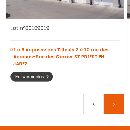
Lot n°00109019
Vous recherchez&nbsp;:
1 à 9 impasse des Tilleuls 2 à 10 rue des
Rechercher
Acacias-Rue des Carrièr ST PRIEST EN
JAREZ
En savoir plus
Précédent
Suivant