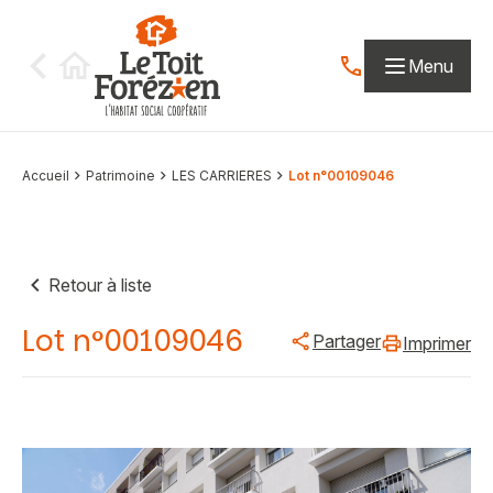
Aller au contenu
Menu
Contactez-nous par
Accueil
Patrimoine
LES CARRIERES
Lot n°00109046
Retour à liste
Lot n°00109046
Partager
Imprimer