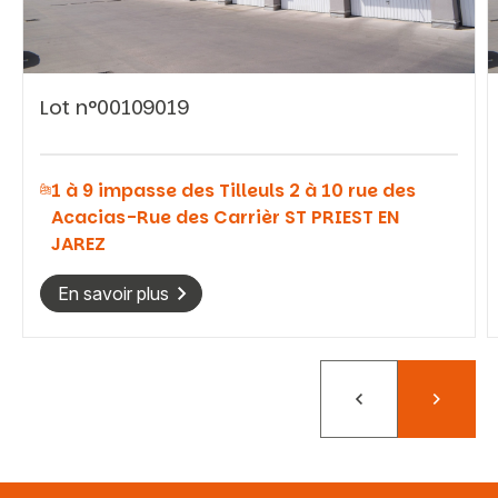
Lot n°00109019
Vous recherchez&nbsp;:
1 à 9 impasse des Tilleuls 2 à 10 rue des
Rechercher
Acacias-Rue des Carrièr ST PRIEST EN
JAREZ
En savoir plus
Précédent
Suivant