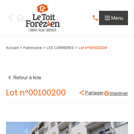
Aller au contenu
Menu
Contactez-nous par
Accueil
Patrimoine
LES CARRIERES
Lot n°00100200
Retour à liste
Lot n°00100200
Partager
Imprimer