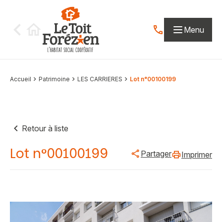
Aller au contenu
Menu
Contactez-nous par
Accueil
Patrimoine
LES CARRIERES
Lot n°00100199
Retour à liste
Lot n°00100199
Partager
Imprimer