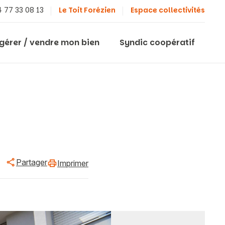
 77 33 08 13
Le Toit Forézien
Espace collectivités
 gérer / vendre mon bien
Syndic coopératif
Partager
Imprimer