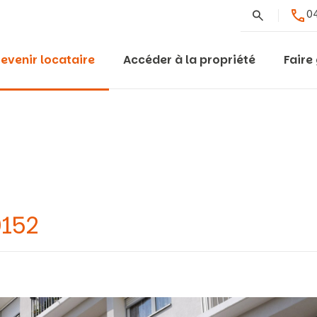
Rechercher
04
evenir locataire
Accéder à la propriété
Faire
0152