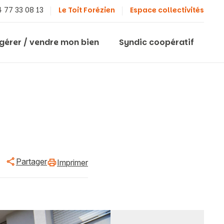
 77 33 08 13
Le Toit Forézien
Espace collectivités
 gérer / vendre mon bien
Syndic coopératif
Partager
Imprimer