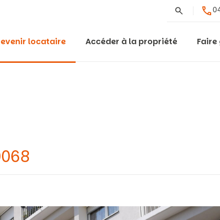
Rechercher
04
evenir locataire
Accéder à la propriété
Faire
0068