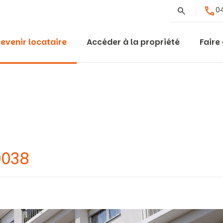
Rechercher
04
evenir locataire
Accéder à la propriété
Faire
0038