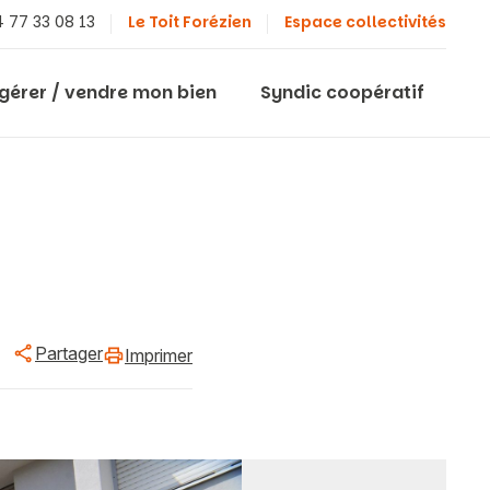
 77 33 08 13
Le Toit Forézien
Espace collectivités
 gérer / vendre mon bien
Syndic coopératif
Partager
Imprimer