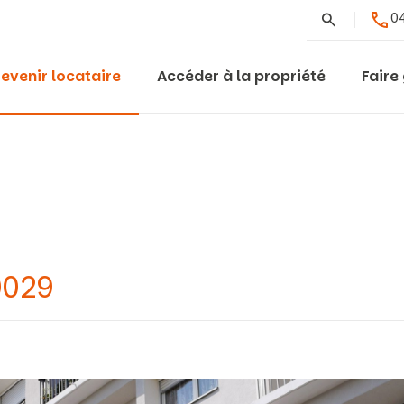
Rechercher
04
evenir locataire
Accéder à la propriété
Faire
0029