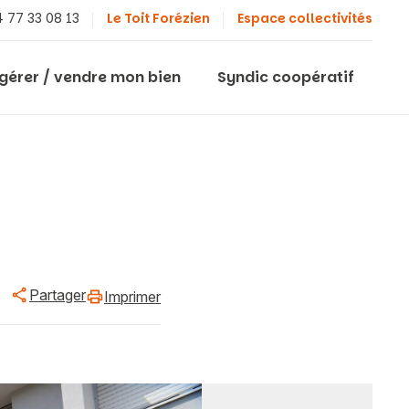
 77 33 08 13
Le Toit Forézien
Espace collectivités
 gérer / vendre mon bien
Syndic coopératif
Partager
Imprimer